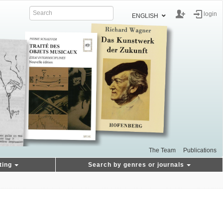
login
ENGLISH
The Team
Publications
ting
Search by genres or journals