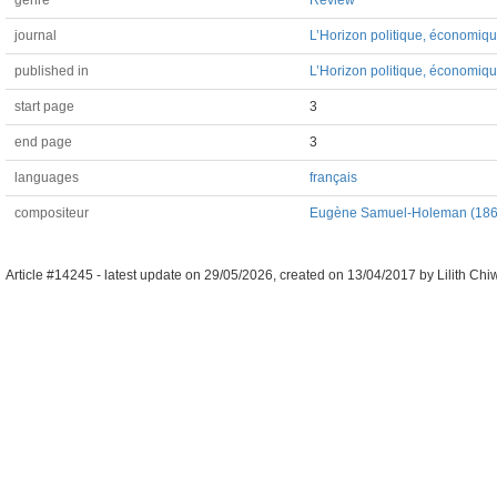
genre
Review
journal
L’Horizon politique, économique,
published in
L’Horizon politique, économique,
start page
3
end page
3
languages
français
compositeur
Eugène Samuel-Holeman (18
Article #14245 -
latest update on
29/05/2026
,
created on
13/04/2017
by
Lilith Chi