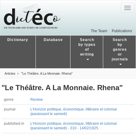
Togg
navig
The Team
Publications
Dictionary
Database
Search
Search
by types
by
of
genres
writing
or
journals
Articles
"Le Théâtre. A La Monnaie. Rhena"
"Le Théâtre. A La Monnaie. Rhena"
genre
Review
journal
L’Horizon politique, économique, littéraire et colonial
(paraissant le samedi)
published in
L’Horizon politique, économique, littéraire et colonial
(paraissant le samedi) - 310 - 14/02/1925