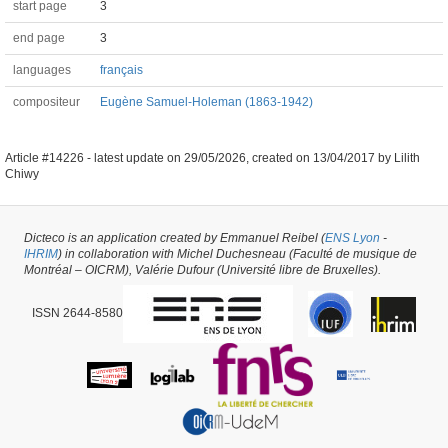
start page
3
end page
3
languages
français
compositeur
Eugène Samuel-Holeman (1863-1942)
Article #14226 -
latest update on
29/05/2026
,
created on
13/04/2017
by
Lilith
Chiwy
Dicteco is an application created by Emmanuel Reibel (
ENS Lyon
-
IHRIM
) in collaboration with Michel Duchesneau (Faculté de musique de
Montréal – OICRM), Valérie Dufour (Université libre de Bruxelles).
ISSN 2644-8580