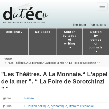
Togg
navig
The Team
Publications
Dictionary
Database
Search
Search
by types
by
of
genres
writing
or
journals
Articles
"Les Théâtres. A La Monnaie.“ L’appel de la mer ”. “ La Foire de Sorotchinzi ” "
"Les Théâtres. A La Monnaie.“ L’appel
de la mer ”. “ La Foire de Sorotchinzi
” "
genre
Review
journal
L’Horizon politique, économique, littéraire et colonial