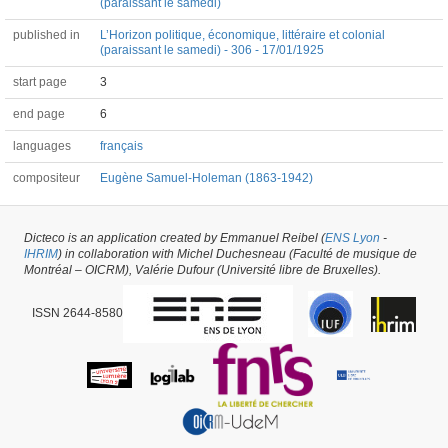
(paraissant le samedi)
published in
L’Horizon politique, économique, littéraire et colonial
(paraissant le samedi) - 306 - 17/01/1925
start page
3
end page
6
languages
français
compositeur
Eugène Samuel-Holeman (1863-1942)
Article #14215 -
latest update on
29/05/2026
,
created on
13/04/2017
by
Lilith
Dicteco is an application created by Emmanuel Reibel (
ENS Lyon
-
Chiwy
IHRIM
) in collaboration with Michel Duchesneau (Faculté de musique de
Montréal – OICRM), Valérie Dufour (Université libre de Bruxelles).
ISSN 2644-8580