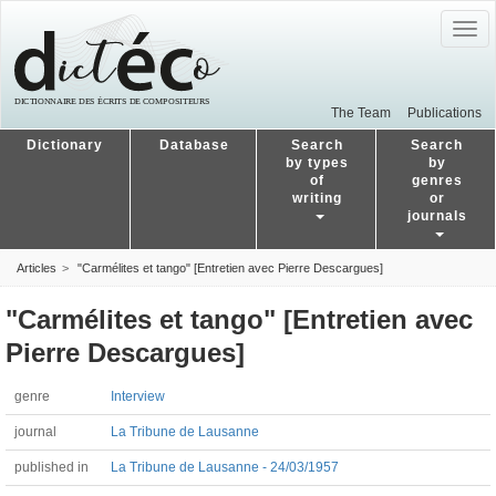
Togg
navig
The Team
Publications
Dictionary
Database
Search
Search
by types
by
of
genres
writing
or
journals
Articles
"Carmélites et tango" [Entretien avec Pierre Descargues]
"Carmélites et tango" [Entretien avec
Pierre Descargues]
genre
Interview
journal
La Tribune de Lausanne
published in
La Tribune de Lausanne - 24/03/1957