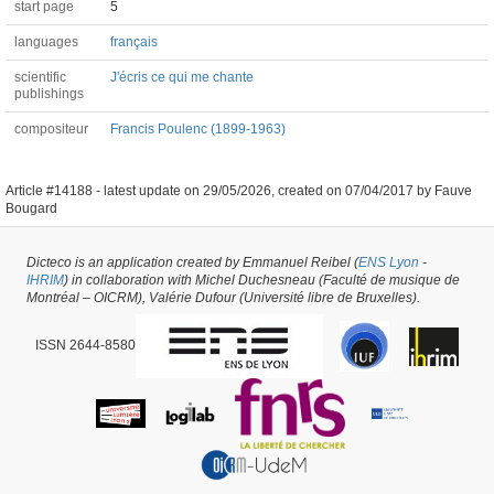
start page
5
languages
français
scientific
J'écris ce qui me chante
publishings
compositeur
Francis Poulenc (1899-1963)
Article #14188 -
latest update on
29/05/2026
,
created on
07/04/2017
by
Fauve
Bougard
Dicteco is an application created by Emmanuel Reibel (
ENS Lyon
-
IHRIM
) in collaboration with Michel Duchesneau (Faculté de musique de
Montréal – OICRM), Valérie Dufour (Université libre de Bruxelles).
ISSN 2644-8580