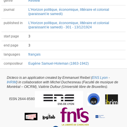
genre
Review
journal
L’Horizon politique, économique, littéraire et colonial
(paraissant le samedi)
published in
L’Horizon politique, économique, littéraire et colonial
(paraissant le samedi) - 301 - 13/12/1924
start page
3
end page
3
languages
français
compositeur
Eugène Samuel-Holeman (1863-1942)
Dicteco is an application created by Emmanuel Reibel (
ENS Lyon
-
Article #13869 -
latest update on
29/05/2026
,
created on
14/03/2017
by
Lilith
IHRIM
) in collaboration with Michel Duchesneau (Faculté de musique de
Chiwy
Montréal – OICRM), Valérie Dufour (Université libre de Bruxelles).
ISSN 2644-8580