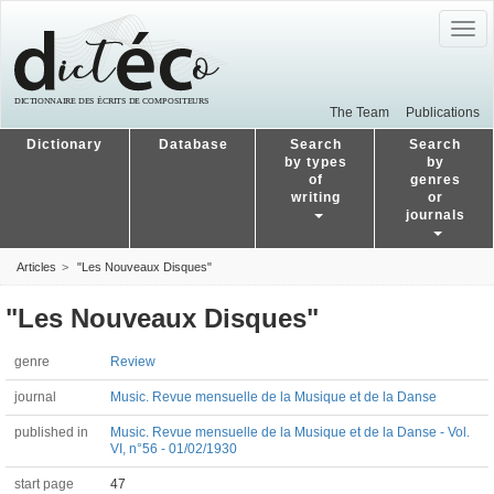
Togg
navig
The Team
Publications
Dictionary
Database
Search
Search
by types
by
of
genres
writing
or
journals
Articles
"Les Nouveaux Disques"
"Les Nouveaux Disques"
genre
Review
journal
Music. Revue mensuelle de la Musique et de la Danse
published in
Music. Revue mensuelle de la Musique et de la Danse - Vol.
VI, n°56 - 01/02/1930
start page
47