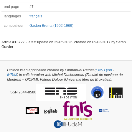
end page
47
languages
français
compositeur
Gaston Brenta (1902-1969)
Article #13727 -
latest update on
29/05/2026
,
created on
09/03/2017
by
Sarah
Gravier
Dicteco is an application created by Emmanuel Reibel (
ENS Lyon
-
IHRIM
) in collaboration with Michel Duchesneau (Faculté de musique de
Montréal – OICRM), Valérie Dufour (Université libre de Bruxelles).
ISSN 2644-8580