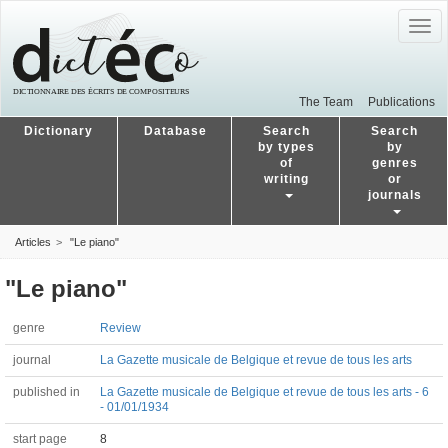
Togg
navig
The Team
Publications
Dictionary
Database
Search
Search
by types
by
of
genres
writing
or
journals
Articles
"Le piano"
"Le piano"
genre
Review
journal
La Gazette musicale de Belgique et revue de tous les arts
published in
La Gazette musicale de Belgique et revue de tous les arts - 6
- 01/01/1934
start page
8