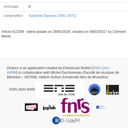
end page
8
compositeur
Suzanne Daneau (1901-1971)
Article #13308 -
latest update on
29/05/2026
,
created on
08/03/2017
by
Clément
Martin
Dicteco is an application created by Emmanuel Reibel (
ENS Lyon
-
IHRIM
) in collaboration with Michel Duchesneau (Faculté de musique de
Montréal – OICRM), Valérie Dufour (Université libre de Bruxelles).
ISSN 2644-8580