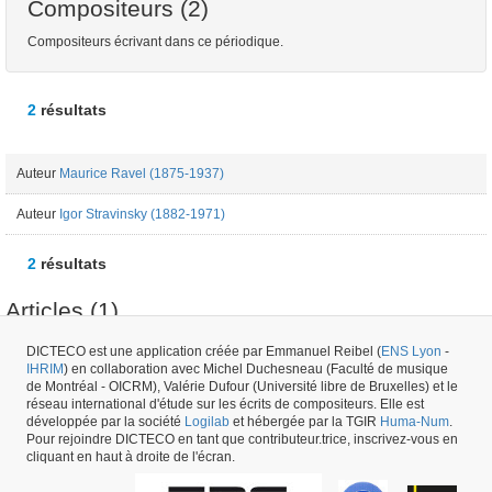
Compositeurs (2)
Compositeurs écrivant dans ce périodique.
2
résultats
Auteur
Maurice Ravel (1875-1937)
Auteur
Igor Stravinsky (1882-1971)
2
résultats
Articles (1)
DICTECO est une application créée par Emmanuel Reibel (
ENS Lyon
-
IHRIM
) en collaboration avec Michel Duchesneau (Faculté de musique
Article
Igor Stravinsky (1882-1971) - "Pis'mo Stravinskogo" [Une lettre de
de Montréal - OICRM), Valérie Dufour (Université libre de Bruxelles) et le
Stravinki, Trois Poésies de la lyrique japonaise] - Muzika - 07/12/1913
réseau international d'étude sur les écrits de compositeurs. Elle est
développée par la société
Logilab
et hébergée par la TGIR
Huma-Num
.
Pour rejoindre DICTECO en tant que contributeur.trice, inscrivez-vous en
Numéro de périodique #12307 -
créé le
26/01/2017
par
Fauve Bougard
cliquant en haut à droite de l'écran.