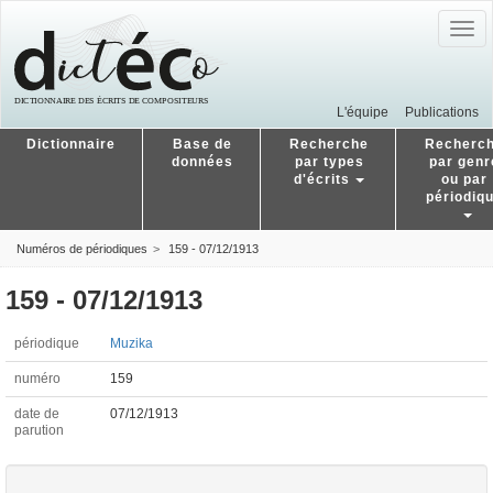
Togg
navig
L'équipe
Publications
Dictionnaire
Base de
Recherche
Recherc
données
par types
par genr
d'écrits
ou par
périodiq
Numéros de périodiques
159 - 07/12/1913
159 - 07/12/1913
périodique
Muzika
numéro
159
date de
07/12/1913
parution