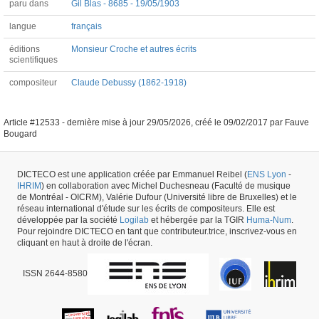
paru dans
Gil Blas - 8685 - 19/05/1903
langue
français
éditions
Monsieur Croche et autres écrits
scientifiques
compositeur
Claude Debussy (1862-1918)
Article #12533 -
dernière mise à jour
29/05/2026
,
créé le
09/02/2017
par
Fauve
Bougard
DICTECO est une application créée par Emmanuel Reibel (
ENS Lyon
-
IHRIM
) en collaboration avec Michel Duchesneau (Faculté de musique
de Montréal - OICRM), Valérie Dufour (Université libre de Bruxelles) et le
réseau international d'étude sur les écrits de compositeurs. Elle est
développée par la société
Logilab
et hébergée par la TGIR
Huma-Num
.
Pour rejoindre DICTECO en tant que contributeur.trice, inscrivez-vous en
cliquant en haut à droite de l'écran.
ISSN 2644-8580