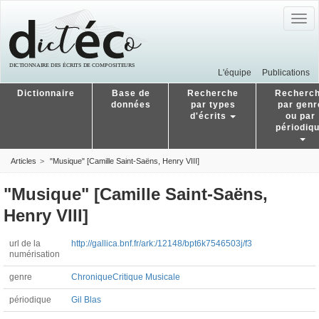
Togg
navig
L'équipe
Publications
Dictionnaire
Base de
Recherche
Recherc
données
par types
par genr
d'écrits
ou par
périodiq
Articles
"Musique" [Camille Saint-Saëns, Henry VIII]
"Musique" [Camille Saint-Saëns,
Henry VIII]
url de la
http://gallica.bnf.fr/ark:/12148/bpt6k7546503j/f3
numérisation
genre
Chronique
Critique Musicale
périodique
Gil Blas