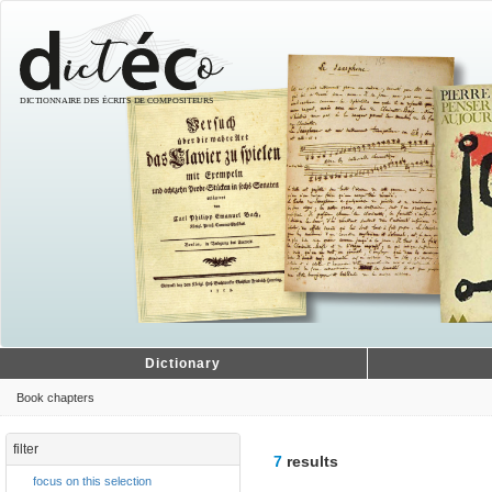
Dictionary
Book chapters
filter
7
results
focus on this selection