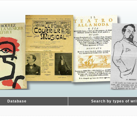
Database
Search by types of wri