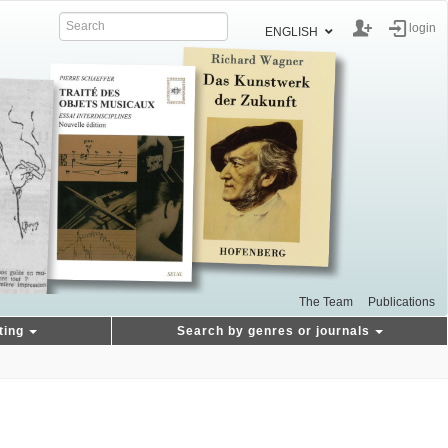
login
ENGLISH
The Team
Publications
ting
Search by genres or journals