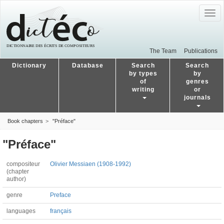
Togg
navig
The Team
Publications
Dictionary
Database
Search
Search
by types
by
of
genres
writing
or
journals
Book chapters
"Préface"
"Préface"
compositeur
Olivier Messiaen (1908-1992)
(chapter
author)
genre
Preface
languages
français