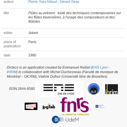
auteur
Pierre-Yves Artaud
;
Gérard Geay
title
Flûtes au présent : traité des techniques contemporaines sur
les flûtes traversières, à l'usage des compositeurs et des
flûtistes
editor
Jobert
place of
Paris
publication
date
1980
Dicteco is an application created by Emmanuel Reibel (
ENS Lyon
-
Chapter of a Book #39002 -
latest update on
14/04/2023
,
created on
01/03/2019
IHRIM
) in collaboration with Michel Duchesneau (Faculté de musique de
by
Alexandre Robert
Montréal – OICRM), Valérie Dufour (Université libre de Bruxelles).
ISSN 2644-8580