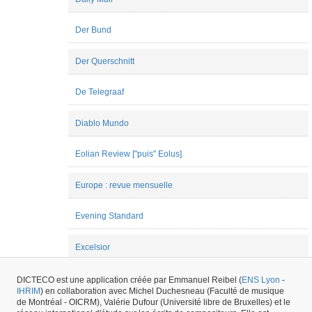
Rogier
Marie-
Pierre
Der Bund
Dusausoy
Mariette
Der Querschnitt
Thom
Marion
Carducci
De Telegraaf
matthieu
vidili
Mélanie
Diablo Mundo
de
Montpellier
Eolian Review ["puis" Eolus]
Nicolas
Marty
Paulina
Europe : revue mensuelle
Zaborowska
Pauline
Jadot
Evening Standard
pauline
ritaine
Excelsior
Peter
Asimov
Philippe
Fanfare : A musical causerie
DICTECO est une application créée par Emmanuel Reibel (
ENS Lyon
-
Lalitte
IHRIM
) en collaboration avec Michel Duchesneau (Faculté de musique
Pietro
de Montréal - OICRM), Valérie Dufour (Université libre de Bruxelles) et le
1
|
2
|
3
|
4
|
5
|
6
|
7
|
8
|
...
|
18
Suivant »
Milli