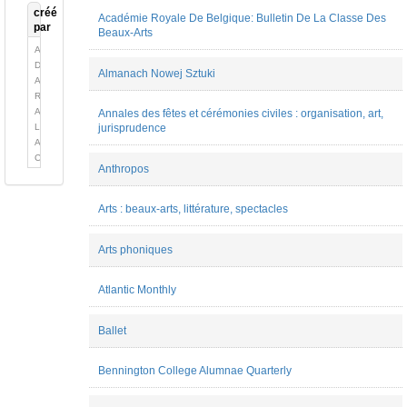
créé
Académie Royale De Belgique: Bulletin De La Classe Des
par
Beaux-Arts
Alexandre
Delaygue
Almanach Nowej Sztuki
Alexandre
Robert
Alexis
Annales des fêtes et cérémonies civiles : organisation, art,
Longefay
jurisprudence
Amaryllis
Coiffet
Anthropos
Ambre
Digonnet
Ange
Arts : beaux-arts, littérature, spectacles
Munoz
Aurore
Arts phoniques
Flamion
Bella
Sardarova
Atlantic Monthly
Camille
Prioleau
Cécile
Ballet
Quesney
chloé
Bennington College Alumnae Quarterly
Deguy
Christopher
Ferreira