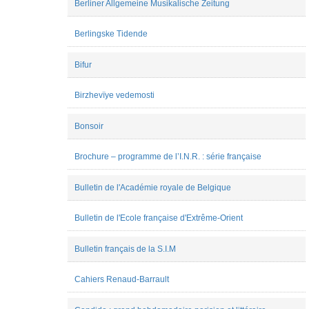
Berliner Allgemeine Musikalische Zeitung
Clara
Gnoinski
Berlingske Tidende
Clément
Martin
Colin
Bifur
Roust
Cyril
Pesenti
Birzhevïye vedemosti
Elodie
Goës
Bonsoir
Emmanuel
Reibel
Fauve
Brochure – programme de l’I.N.R. : série française
Bougard
Hadrien
Spinette
Bulletin de l'Académie royale de Belgique
Jan
de
Bulletin de l'Ecole française d'Extrême-Orient
Kloe
Jean-
Christophe
Bulletin français de la S.I.M
BRANGER
Jean-
Cahiers Renaud-Barrault
Christophe
ROLAND
Jérémy