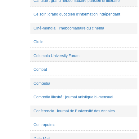
Candide : grand hebdomadaire parisien et littéraire
ARBUES
Joanna
Staruch-
Ce soir : grand quotidien d'information indépendant
Smolec
Julian
Ciné-mondial : l'hebdomadaire du cinéma
Miranda
Julien
Villard
Circle
Laurianne
Dourou
Columbia University Forum
Lilith
Chiwy
LIWEN
Combat
LAI
Luca
Di
Comœdia
Nucci
Maëva
Comœdia illustré : journal artistique bi-mensuel
DA-
JUSTINA
Manon
Conferencia. Journal de l'université des Annales
Rech
Margot
Van
Contrepoints
der
Stichelen
Daily Mail