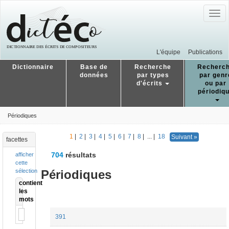
Togg
navig
L'équipe
Publications
Dictionnaire
Base de
Recherche
Recherc
données
par types
par genr
d'écrits
ou par
périodiq
Périodiques
1
|
2
|
3
|
4
|
5
|
6
|
7
|
8
|
...
|
18
Suivant »
facettes
704
résultats
afficher
cette
Périodiques
sélection
contient
les
mots
391