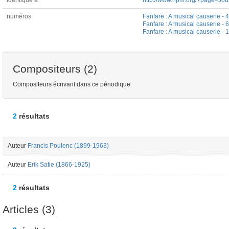
identique à
http://www.ripm.org/?page=Jo
numéros
Fanfare : A musical causerie - 
Fanfare : A musical causerie - 
Fanfare : A musical causerie -
Compositeurs (2)
Compositeurs écrivant dans ce périodique.
2
résultats
Auteur
Francis Poulenc (1899-1963)
Auteur
Erik Satie (1866-1925)
2
résultats
Articles (3)