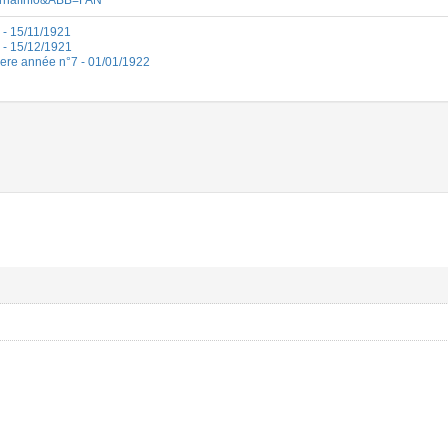
urnalInfo&ABB=FAN
4 - 15/11/1921
6 - 15/12/1921
 1ere année n°7 - 01/01/1922