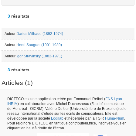
3
résultats
Auteur
Darius Milhaud (1892-1974)
Auteur
Henri Sauguet (1901-1989)
Auteur
Igor Stravinsky (1882-1971)
3
résultats
Articles (1)
DICTECO est une application créée par Emmanuel Reibel (
ENS Lyon
-
Article
Henri Sauguet (1901-1989) - "La Scène : Les Grands Concerts : A
IHRIM
) en collaboration avec Michel Duchesneau (Faculté de musique
Royaumont, dans la vieille abbaye cistercienne, on a entendu le
de Montréal - OICRM), Valérie Dufour (Université libre de Bruxelles) et le
Kammerchor de Bâle." - Le Jour -
réseau international d'étude sur les écrits de compositeurs. Elle est
développée par la société
Logilab
et hébergée par la TGIR
Huma-Num
.
Pour rejoindre DICTECO en tant que contributeur.trice, inscrivez-vous en
Numéro de périodique #58891 -
créé le
04/06/2022
par
Manon Rech
cliquant en haut à droite de l'écran.