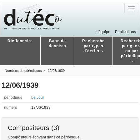
Togg
navig
L'équipe
Publications
Dictionnaire
Base de
Recherche
Recherc
données
par types
par genr
d'écrits
ou par
périodiq
Numéros de périodiques
12/06/1939
12/06/1939
périodique
Le Jour
numéro
12/06/1939
Compositeurs (3)
Compositeurs écrivant dans ce périodique.