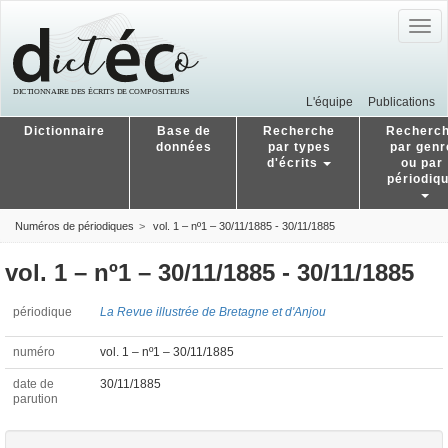
Togg
navig
L'équipe
Publications
Dictionnaire
Base de
Recherche
Recherc
données
par types
par genr
d'écrits
ou par
périodiq
Numéros de périodiques
vol. 1 – nº1 – 30/11/1885 - 30/11/1885
vol. 1 – nº1 – 30/11/1885 - 30/11/1885
périodique
La Revue illustrée de Bretagne et d'Anjou
numéro
vol. 1 – nº1 – 30/11/1885
date de
30/11/1885
parution