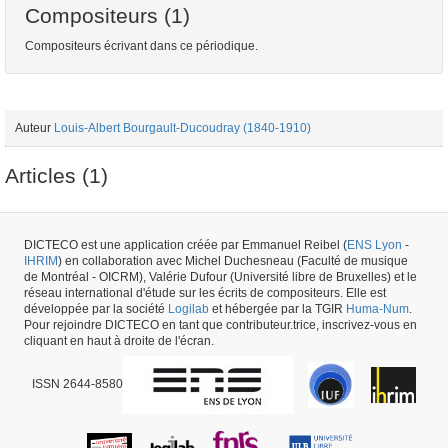
Compositeurs (1)
Compositeurs écrivant dans ce périodique.
Auteur
Louis-Albert Bourgault-Ducoudray (1840-1910)
Articles (1)
Article
Louis-Albert Bourgault-Ducoudray (1840-1910) - "Une Soirée chez
DICTECO est une application créée par Emmanuel Reibel (
ENS Lyon
-
Madame Adam: Audition de mélodies bretonnes" [I] - La Revue illustrée de
IHRIM
) en collaboration avec Michel Duchesneau (Faculté de musique
Bretagne et d'Anjou - 30/11/1885
de Montréal - OICRM), Valérie Dufour (Université libre de Bruxelles) et le
réseau international d'étude sur les écrits de compositeurs. Elle est
développée par la société
Logilab
et hébergée par la TGIR
Huma-Num
.
Numéro de périodique #56161 -
créé le
05/12/2021
par
Peter Asimov
Pour rejoindre DICTECO en tant que contributeur.trice, inscrivez-vous en
cliquant en haut à droite de l'écran.
ISSN 2644-8580