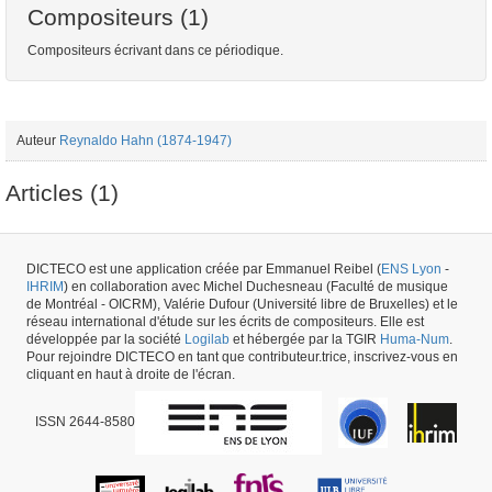
Compositeurs (1)
Compositeurs écrivant dans ce périodique.
Auteur
Reynaldo Hahn (1874-1947)
Articles (1)
Article
Reynaldo Hahn (1874-1947) - "Comment émouvoir - conférence
DICTECO est une application créée par Emmanuel Reibel (
ENS Lyon
-
prononcée le 20 décembre 1913, répétée le 24 décembre de la même
IHRIM
) en collaboration avec Michel Duchesneau (Faculté de musique
année" - Journal de l'Université des Annales - 01/04/1914
de Montréal - OICRM), Valérie Dufour (Université libre de Bruxelles) et le
réseau international d'étude sur les écrits de compositeurs. Elle est
développée par la société
Logilab
et hébergée par la TGIR
Huma-Num
.
Numéro de périodique #47044 -
créé le
17/06/2020
par
Mélanie de Montpellier
Pour rejoindre DICTECO en tant que contributeur.trice, inscrivez-vous en
cliquant en haut à droite de l'écran.
ISSN 2644-8580