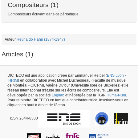
Compositeurs (1)
Compositeurs écrivant dans ce périodique.
Auteur
Reynaldo Hahn (1874-1947)
Articles (1)
Article
Reynaldo Hahn (1874-1947) - "Qu'appelle-t-on avoir du style ? -
DICTECO est une application créée par Emmanuel Reibel (
ENS Lyon
-
conférence prononcée le 13 décembre 1913, répétée le 17 décembre de la
IHRIM
) en collaboration avec Michel Duchesneau (Faculté de musique
même année" - Journal de l'Université des Annales - 15/03/1914
de Montréal - OICRM), Valérie Dufour (Université libre de Bruxelles) et le
réseau international d'étude sur les écrits de compositeurs. Elle est
développée par la société
Logilab
et hébergée par la TGIR
Huma-Num
.
Numéro de périodique #47038 -
créé le
17/06/2020
par
Mélanie de Montpellier
Pour rejoindre DICTECO en tant que contributeur.trice, inscrivez-vous en
cliquant en haut à droite de l'écran.
ISSN 2644-8580