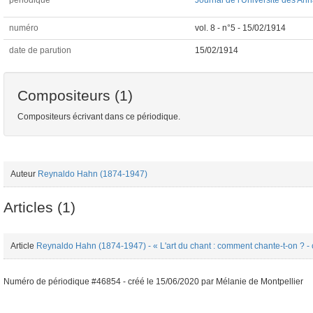
périodique
Journal de l'Université des An
numéro
vol. 8 - n°5 - 15/02/1914
date de parution
15/02/1914
Compositeurs (1)
Compositeurs écrivant dans ce périodique.
Auteur
Reynaldo Hahn (1874-1947)
Articles (1)
Article
Reynaldo Hahn (1874-1947) - « L'art du chant : comment chante-t-on ? -
Numéro de périodique #46854 -
créé le
15/06/2020
par
Mélanie de Montpellier