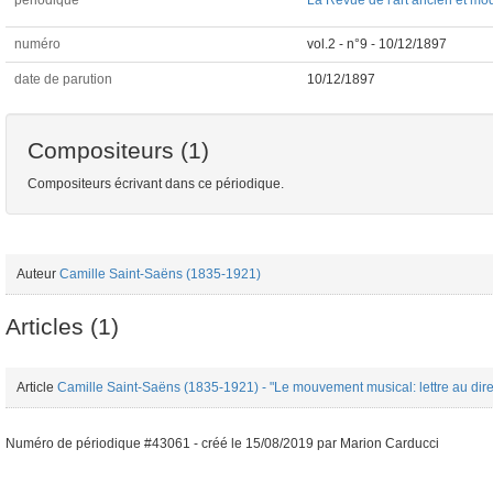
périodique
La Revue de l'art ancien et mo
numéro
vol.2 - n°9 - 10/12/1897
date de parution
10/12/1897
Compositeurs (1)
Compositeurs écrivant dans ce périodique.
Auteur
Camille Saint-Saëns (1835-1921)
Articles (1)
Article
Camille Saint-Saëns (1835-1921) - "Le mouvement musical: lettre au dire
Numéro de périodique #43061 -
créé le
15/08/2019
par
Marion Carducci