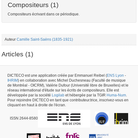
Compositeurs (1)
Compositeurs écrivant dans ce périodique.
Auteur
Camille Saint-Saëns (1835-1921)
Articles (1)
Article
Camille Saint-Saëns (1835-1921) - "Samson et Dalila" - La Tribune de
DICTECO est une application créée par Emmanuel Reibel (
ENS Lyon
-
Genève - 1892
IHRIM
) en collaboration avec Michel Duchesneau (Faculté de musique
de Montréal - OICRM), Valérie Dufour (Université libre de Bruxelles) et le
réseau international d'étude sur les écrits de compositeurs. Elle est
Numéro de périodique #42906 -
créé le
15/08/2019
par
Marion Carducci
développée par la société
Logilab
et hébergée par la TGIR
Huma-Num
.
Pour rejoindre DICTECO en tant que contributeur.trice, inscrivez-vous en
cliquant en haut à droite de l'écran.
ISSN 2644-8580