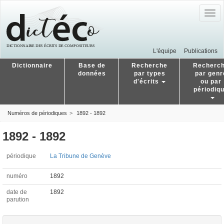
Togg
navig
L'équipe
Publications
Dictionnaire
Base de
Recherche
Recherc
données
par types
par genr
d'écrits
ou par
périodiq
Numéros de périodiques
1892 - 1892
1892 - 1892
périodique
La Tribune de Genève
numéro
1892
date de
1892
parution