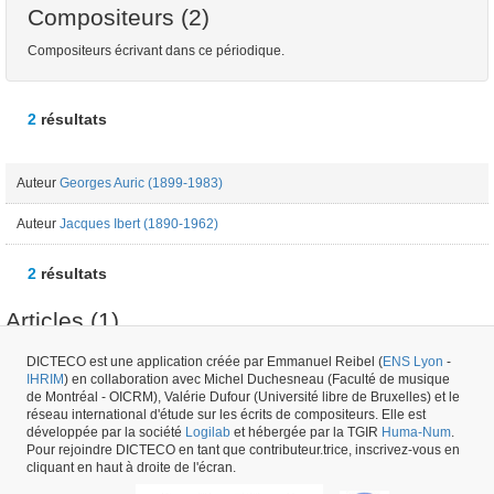
Compositeurs (2)
Compositeurs écrivant dans ce périodique.
2
résultats
Auteur
Georges Auric (1899-1983)
Auteur
Jacques Ibert (1890-1962)
2
résultats
Articles (1)
DICTECO est une application créée par Emmanuel Reibel (
ENS Lyon
-
IHRIM
) en collaboration avec Michel Duchesneau (Faculté de musique
Article
Georges Auric (1899-1983) - "La Musique: Voix de France" -
de Montréal - OICRM), Valérie Dufour (Université libre de Bruxelles) et le
Marianne: Grand hebdomadaire littéraire illustré - 06/12/1939
réseau international d'étude sur les écrits de compositeurs. Elle est
développée par la société
Logilab
et hébergée par la TGIR
Huma-Num
.
Pour rejoindre DICTECO en tant que contributeur.trice, inscrivez-vous en
Numéro de périodique #31468 -
créé le
02/02/2018
par
Colin Roust
cliquant en haut à droite de l'écran.