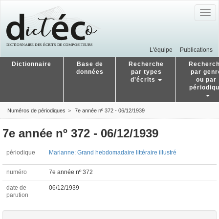
Togg
navig
L'équipe
Publications
Dictionnaire
Base de
Recherche
Recherc
données
par types
par genr
d'écrits
ou par
périodiq
Numéros de périodiques
7e année nº 372 - 06/12/1939
7e année nº 372 - 06/12/1939
périodique
Marianne: Grand hebdomadaire littéraire illustré
numéro
7e année nº 372
date de
06/12/1939
parution