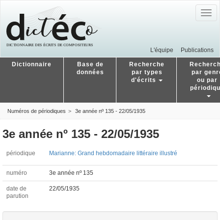
Togg
navig
L'équipe
Publications
Dictionnaire
Base de
Recherche
Recherc
données
par types
par genr
d'écrits
ou par
périodiq
Numéros de périodiques
3e année nº 135 - 22/05/1935
3e année nº 135 - 22/05/1935
périodique
Marianne: Grand hebdomadaire littéraire illustré
numéro
3e année nº 135
date de
22/05/1935
parution