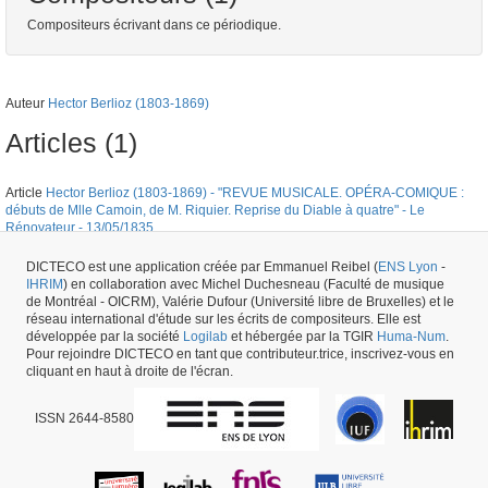
Compositeurs écrivant dans ce périodique.
Auteur
Hector Berlioz (1803-1869)
Articles (1)
Article
Hector Berlioz (1803-1869) - "REVUE MUSICALE. OPÉRA-COMIQUE :
débuts de Mlle Camoin, de M. Riquier. Reprise du Diable à quatre" - Le
Rénovateur - 13/05/1835
Numéro de périodique #13113 -
créé le
06/03/2017
par
Wissem Abdelwahed
DICTECO est une application créée par Emmanuel Reibel (
ENS Lyon
-
IHRIM
) en collaboration avec Michel Duchesneau (Faculté de musique
de Montréal - OICRM), Valérie Dufour (Université libre de Bruxelles) et le
réseau international d'étude sur les écrits de compositeurs. Elle est
développée par la société
Logilab
et hébergée par la TGIR
Huma-Num
.
Pour rejoindre DICTECO en tant que contributeur.trice, inscrivez-vous en
cliquant en haut à droite de l'écran.
ISSN 2644-8580