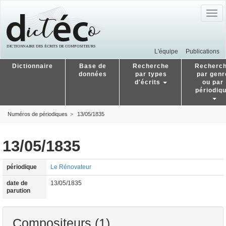
Togg
navig
L'équipe
Publications
Dictionnaire
Base de
Recherche
Recherc
données
par types
par genr
d'écrits
ou par
périodiq
Numéros de périodiques
13/05/1835
13/05/1835
périodique
Le Rénovateur
date de
13/05/1835
parution
Compositeurs (1)