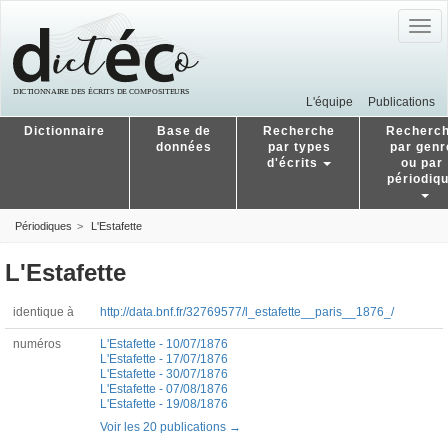
Togg
navig
L'équipe
Publications
Dictionnaire
Base de
Recherche
Recherc
données
par types
par genr
d'écrits
ou par
périodiq
Périodiques
L'Estafette
L'Estafette
identique à
http://data.bnf.fr/32769577/l_estafette__paris__1876_/
numéros
L'Estafette - 10/07/1876
L'Estafette - 17/07/1876
L'Estafette - 30/07/1876
L'Estafette - 07/08/1876
L'Estafette - 19/08/1876
Voir les 20 publications