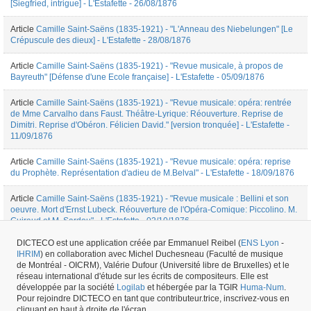
[Siegfried, intrigue] - L'Estafette - 26/08/1876
Article
Camille Saint-Saëns (1835-1921) - "L'Anneau des Niebelungen" [Le
Crépuscule des dieux] - L'Estafette - 28/08/1876
Article
Camille Saint-Saëns (1835-1921) - "Revue musicale, à propos de
Bayreuth" [Défense d'une Ecole française] - L'Estafette - 05/09/1876
Article
Camille Saint-Saëns (1835-1921) - "Revue musicale: opéra: rentrée
de Mme Carvalho dans Faust. Théâtre-Lyrique: Réouverture. Reprise de
Dimitri. Reprise d'Obéron. Félicien David." [version tronquée] - L'Estafette -
11/09/1876
Article
Camille Saint-Saëns (1835-1921) - "Revue musicale: opéra: reprise
du Prophète. Représentation d'adieu de M.Belval" - L'Estafette - 18/09/1876
Article
Camille Saint-Saëns (1835-1921) - "Revue musicale : Bellini et son
oeuvre. Mort d'Ernst Lubeck. Réouverture de l'Opéra-Comique: Piccolino. M.
Guiraud et M. Sardou" - L'Estafette - 02/10/1876
DICTECO est une application créée par Emmanuel Reibel (
ENS Lyon
-
1
|
2
Suivant »
IHRIM
) en collaboration avec Michel Duchesneau (Faculté de musique
de Montréal - OICRM), Valérie Dufour (Université libre de Bruxelles) et le
20
résultats
réseau international d'étude sur les écrits de compositeurs. Elle est
développée par la société
Logilab
et hébergée par la TGIR
Huma-Num
.
Pour rejoindre DICTECO en tant que contributeur.trice, inscrivez-vous en
Périodique #15477 -
créé le
14/06/2017
par
Emmanuel Reibel
cliquant en haut à droite de l'écran.