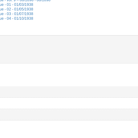
e - vol. 9 – 08/1898 - 08/1898
ue - 01 - 01/03/1938
ue - 02 - 01/05/1938
ue - 03 - 01/07/1938
ue - 04 - 01/10/1938