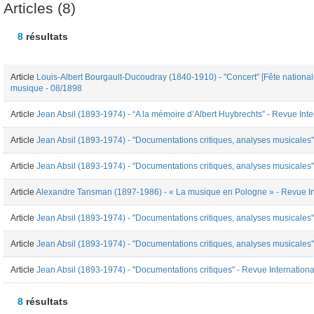
Articles (8)
8
résultats
Article
Louis-Albert Bourgault-Ducoudray (1840-1910) - "Concert" [Fête nationale 
musique - 08/1898
Article
Jean Absil (1893-1974) - “A la mémoire d’Albert Huybrechts” - Revue Int
Article
Jean Absil (1893-1974) - "Documentations critiques, analyses musicales
Article
Jean Absil (1893-1974) - "Documentations critiques, analyses musicales
Article
Alexandre Tansman (1897-1986) - « La musique en Pologne » - Revue In
Article
Jean Absil (1893-1974) - "Documentations critiques, analyses musicales
Article
Jean Absil (1893-1974) - "Documentations critiques, analyses musicales
Article
Jean Absil (1893-1974) - "Documentations critiques" - Revue Internation
8
résultats