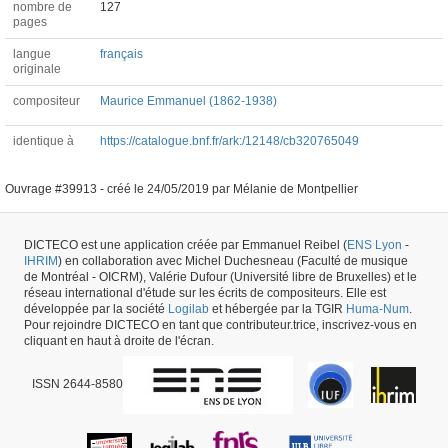
nombre de
127
pages
langue
français
originale
compositeur
Maurice Emmanuel (1862-1938)
identique à
https://catalogue.bnf.fr/ark:/12148/cb320765049
Ouvrage #39913 -
créé le
24/05/2019
par
Mélanie de Montpellier
DICTECO est une application créée par Emmanuel Reibel (
ENS Lyon
-
IHRIM
) en collaboration avec Michel Duchesneau (Faculté de musique
de Montréal - OICRM), Valérie Dufour (Université libre de Bruxelles) et le
réseau international d'étude sur les écrits de compositeurs. Elle est
développée par la société
Logilab
et hébergée par la TGIR
Huma-Num
.
Pour rejoindre DICTECO en tant que contributeur.trice, inscrivez-vous en
cliquant en haut à droite de l'écran.
ISSN 2644-8580