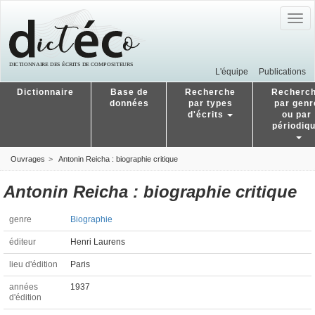
Togg
navig
L'équipe
Publications
Dictionnaire
Base de
Recherche
Recherc
données
par types
par genr
d'écrits
ou par
périodiq
Ouvrages
Antonin Reicha : biographie critique
Antonin Reicha : biographie critique
genre
Biographie
éditeur
Henri Laurens
lieu d'édition
Paris
années
1937
d'édition