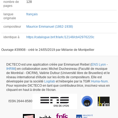
nombre de
128
pages
langue
français
originale
compositeur
Maurice Emmanuel (1862-1938)
identique à
https://catalogue.bnf.fr/ark:/12148/cb42976220c
Ouvrage #39908 -
créé le
24/05/2019
par
Mélanie de Montpellier
DICTECO est une application créée par Emmanuel Reibel (
ENS Lyon
-
IHRIM
) en collaboration avec Michel Duchesneau (Faculté de musique
de Montréal - OICRM), Valérie Dufour (Université libre de Bruxelles) et le
réseau international d'étude sur les écrits de compositeurs. Elle est
développée par la société
Logilab
et hébergée par la TGIR
Huma-Num
.
Pour rejoindre DICTECO en tant que contributeur.trice, inscrivez-vous en
cliquant en haut à droite de l'écran.
ISSN 2644-8580