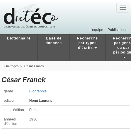
Togg
navig
L'équipe
Publications
Dictionnaire
Base de
Recherche
Recherc
données
par types
par genr
d'écrits
ou par
périodiq
Ouvrages
César Franck
César Franck
genre
Biographie
éditeur
Henri Laurens
lieu d'édition
Paris
années
1930
d'édition