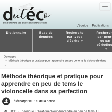
Togg
navig
L'équipe
Publications
Dictionnaire
Base de
Recherche
Recherc
données
par types
par genr
d'écrits
ou par
périodiq
Ouvrages
Méthode théorique et pratique pour apprendre en peu de tems le violoncelle dans
...
Méthode théorique et pratique pour
apprendre en peu de tems le
violoncelle dans sa perfection
Télécharger le PDF de la notice
METHODE/ Théorique Et Pratique/ Pour Apprendre en peu de tems/ LE