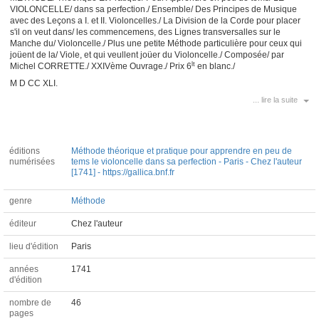
VIOLONCELLE/ dans sa perfection./ Ensemble/ Des Principes de Musique
avec des Leçons a I. et II. Violoncelles./ La Division de la Corde pour placer
s'il on veut dans/ les commencemens, des Lignes transversalles sur le
Manche du/ Violoncelle./ Plus une petite Méthode particulière pour ceux qui
joüent de la/ Viole, et qui veullent joüer du Violoncelle./ Composée/ par
lt
Michel CORRETTE./ XXIVème Ouvrage./ Prix 6
en blanc./
M D CC XLI.
... lire la suite
éditions
Méthode théorique et pratique pour apprendre en peu de
numérisées
tems le violoncelle dans sa perfection - Paris - Chez l'auteur
[1741] - https://gallica.bnf.fr
genre
Méthode
éditeur
Chez l'auteur
lieu d'édition
Paris
années
1741
d'édition
nombre de
46
pages