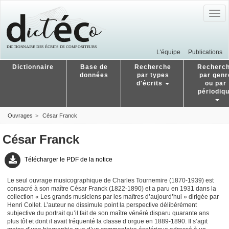
Togg
navig
L'équipe
Publications
Dictionnaire
Base de
Recherche
Recherc
données
par types
par genr
d'écrits
ou par
périodiq
Ouvrages
César Franck
César Franck
Télécharger le PDF de la notice
Le seul ouvrage musicographique de Charles Tournemire (1870-1939) est
consacré à son maître César Franck (1822-1890) et a paru en 1931 dans la
collection « Les grands musiciens par les maîtres d’aujourd’hui » dirigée par
Henri Collet. L’auteur ne dissimule point la perspective délibérément
subjective du portrait qu’il fait de son maître vénéré disparu quarante ans
plus tôt et dont il avait fréquenté la classe d’orgue en 1889-1890. Il s’agit