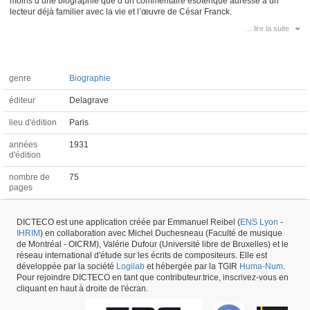
moins d’une biographie que d’un commentaire ésotérique adressé à un
lecteur déjà familier avec la vie et l’œuvre de César Franck.
... lire la suite
genre
Biographie
éditeur
Delagrave
lieu d'édition
Paris
années
1931
d'édition
nombre de
75
pages
langue
français
originale
DICTECO est une application créée par Emmanuel Reibel (
ENS Lyon
-
IHRIM
) en collaboration avec Michel Duchesneau (Faculté de musique
compositeur
Charles Tournemire (1870-1939)
de Montréal - OICRM), Valérie Dufour (Université libre de Bruxelles) et le
réseau international d'étude sur les écrits de compositeurs. Elle est
développée par la société
Logilab
et hébergée par la TGIR
Huma-Num
.
Pour rejoindre DICTECO en tant que contributeur.trice, inscrivez-vous en
Ouvrage #2344 -
créé le
08/11/2016
par
Emmanuel Reibel
cliquant en haut à droite de l'écran.