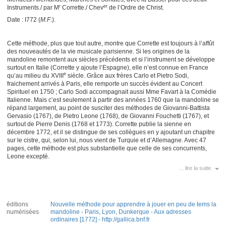
r
er
Instruments./ par M
Corrette./ Chev
de l’Ordre de Christ.
Date : I772 (
M.F
.).
Cette méthode, plus que tout autre, montre que Corrette est toujours à l’affût
des nouveautés de la vie musicale parisienne. Si les origines de la
mandoline remontent aux siècles précédents et si l’instrument se développe
surtout en Italie (Corrette y ajoute l’Espagne), elle n’est connue en France
e
qu’au milieu du XVIII
siècle. Grâce aux frères Carlo et Pietro Sodi,
fraichement arrivés à Paris, elle remporte un succès évident au Concert
Spirituel en 1750 ; Carlo Sodi accompagnait aussi Mme Favart à la Comédie
Italienne. Mais c’est seulement à partir des années 1760 que la mandoline se
répand largement, au point de susciter des méthodes de Giovanni-Battista
Gervasio (1767), de Pietro Leone (1768), de Giovanni Fouchetti (1767), et
surtout de Pierre Denis (1768 et 1773). Corrette publie la sienne en
décembre 1772, et il se distingue de ses collègues en y ajoutant un chapitre
sur le cistre, qui, selon lui, nous vient de Turquie et d’Allemagne. Avec 47
pages, cette méthode est plus substantielle que celle de ses concurrents,
Leone excepté.
... lire la suite
éditions
Nouvelle méthode pour apprendre à jouer en peu de tems la
numérisées
mandoline - Paris, Lyon, Dunkerque - Aux adresses
ordinaires [1772] - http://gallica.bnf.fr