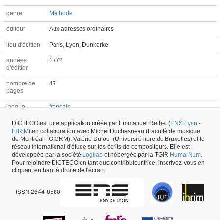
genre
Méthode
éditeur
Aux adresses ordinaires
lieu d'édition
Paris, Lyon, Dunkerke
années
1772
d'édition
nombre de
47
pages
langue
français
originale
DICTECO est une application créée par Emmanuel Reibel (
ENS Lyon
-
compositeur
Michel Corrette (1707-1795)
IHRIM
) en collaboration avec Michel Duchesneau (Faculté de musique
de Montréal - OICRM), Valérie Dufour (Université libre de Bruxelles) et le
réseau international d'étude sur les écrits de compositeurs. Elle est
développée par la société
Logilab
et hébergée par la TGIR
Huma-Num
.
Ouvrage #2053 -
dernière mise à jour
02/10/2019
,
créé le
08/11/2016
par
Pour rejoindre DICTECO en tant que contributeur.trice, inscrivez-vous en
Emmanuel Reibel
cliquant en haut à droite de l'écran.
ISSN 2644-8580