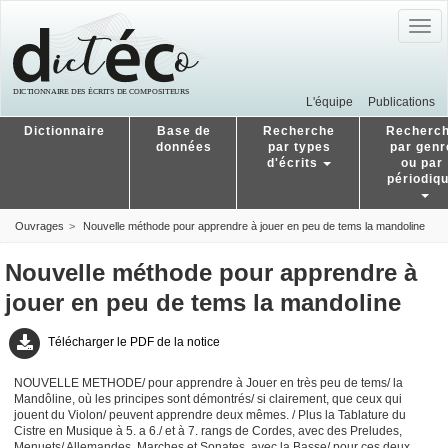
Togg
navig
L'équipe
Publications
Dictionnaire
Base de
Recherche
Recherc
données
par types
par genr
d'écrits
ou par
périodiq
Ouvrages
Nouvelle méthode pour apprendre à jouer en peu de tems la mandoline
Nouvelle méthode pour apprendre à
jouer en peu de tems la mandoline
Télécharger le PDF de la notice
NOUVELLE METHODE/ pour apprendre à Jouer en très peu de tems/ la
Mandôline, où les principes sont démontrés/ si clairement, que ceux qui
jouent du Violon/ peuvent apprendre deux mêmes. / Plus la Tablature du
Cistre en Musique à 5. a 6./ et à 7. rangs de Cordes, avec des Preludes,
Menuets/ Allemandes, Marches et Sonates, avec la Basse/ pour ces deux