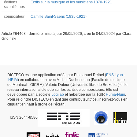
éditions
Ecrits sur la musique et les musiciens 1870-1921
scientifiques
compositeur
Camille Saint-Saëns (1835-1921)
Article #64463 -
dernière mise à jour
29/05/2026
,
créé le
04/02/2024
par
Clara
Gnoinski
DICTECO est une application créée par Emmanuel Reibel (
ENS Lyon
-
IHRIM
) en collaboration avec Michel Duchesneau (Faculté de musique
de Montréal - OICRM), Valérie Dufour (Université libre de Bruxelles) et le
réseau international d'étude sur les écrits de compositeurs. Elle est
développée par la société
Logilab
et hébergée par la TGIR
Huma-Num
.
Pour rejoindre DICTECO en tant que contributeur.trice, inscrivez-vous en
cliquant en haut à droite de l'écran.
ISSN 2644-8580