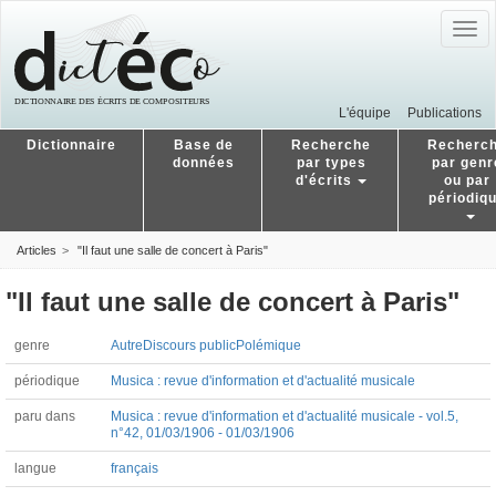
Togg
navig
L'équipe
Publications
Dictionnaire
Base de
Recherche
Recherc
données
par types
par genr
d'écrits
ou par
périodiq
Articles
"Il faut une salle de concert à Paris"
"Il faut une salle de concert à Paris"
genre
Autre
Discours public
Polémique
périodique
Musica : revue d'information et d'actualité musicale
paru dans
Musica : revue d'information et d'actualité musicale - vol.5,
n°42, 01/03/1906 - 01/03/1906
langue
français