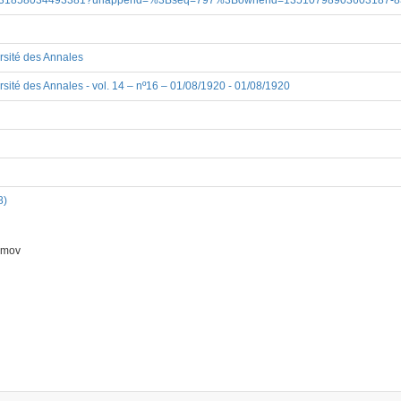
7/iau.31858034493381?urlappend=%3Bseq=797%3Bownerid=13510798903603187-
ersité des Annales
rsité des Annales - vol. 14 – nº16 – 01/08/1920 - 01/08/1920
8)
imov