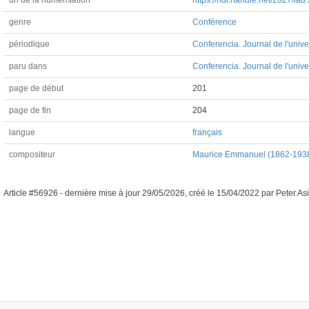
url de la numérisation
https://hdl.handle.net/202
genre
Conférence
périodique
Conferencia. Journal de l'univ
paru dans
Conferencia. Journal de l'unive
page de début
201
page de fin
204
langue
français
compositeur
Maurice Emmanuel (1862-193
Article #56926 -
dernière mise à jour
29/05/2026
,
créé le
15/04/2022
par
Peter As