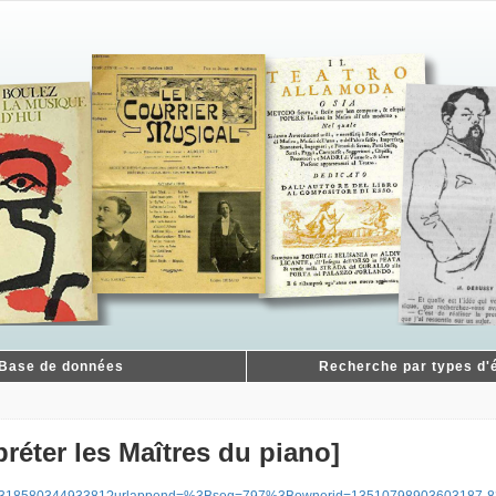
Base de données
Recherche par types d'é
réter les Maîtres du piano]