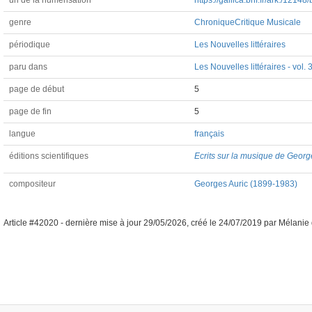
url de la numérisation
https://gallica.bnf.fr/ark:/1214
genre
Chronique
Critique Musicale
périodique
Les Nouvelles littéraires
paru dans
Les Nouvelles littéraires - vol.
page de début
5
page de fin
5
langue
français
éditions scientifiques
Ecrits sur la musique de Georg
compositeur
Georges Auric (1899-1983)
Article #42020 -
dernière mise à jour
29/05/2026
,
créé le
24/07/2019
par
Mélanie 