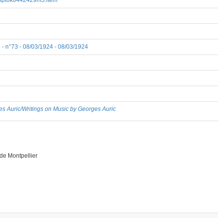
8/bpt6k6442429r/f5.item
 3 - n°73 - 08/03/1924 - 08/03/1924
es Auric/Writings on Music by Georges Auric
de Montpellier