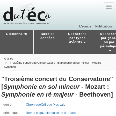
Togg
navig
L'équipe
Publications
Dictionnaire
Base de
Recherche
Recherc
données
par types
par genr
d'écrits
ou par
périodiq
Articles
"Troisième concert du Conservatoire" [Symphonie en sol mineur - Mozart ;
Symphon...
"Troisième concert du Conservatoire"
[
Symphonie en sol mineur
- Mozart ;
Symphonie en ré majeur
- Beethoven]
genre
Chronique
Critique Musicale
périodique
Revue et gazette musicale de Paris