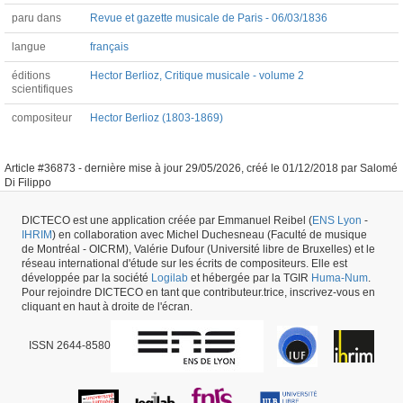
paru dans
Revue et gazette musicale de Paris - 06/03/1836
langue
français
éditions
Hector Berlioz, Critique musicale - volume 2
scientifiques
compositeur
Hector Berlioz (1803-1869)
Article #36873 -
dernière mise à jour
29/05/2026
,
créé le
01/12/2018
par
Salomé
Di Filippo
DICTECO est une application créée par Emmanuel Reibel (
ENS Lyon
-
IHRIM
) en collaboration avec Michel Duchesneau (Faculté de musique
de Montréal - OICRM), Valérie Dufour (Université libre de Bruxelles) et le
réseau international d'étude sur les écrits de compositeurs. Elle est
développée par la société
Logilab
et hébergée par la TGIR
Huma-Num
.
Pour rejoindre DICTECO en tant que contributeur.trice, inscrivez-vous en
cliquant en haut à droite de l'écran.
ISSN 2644-8580