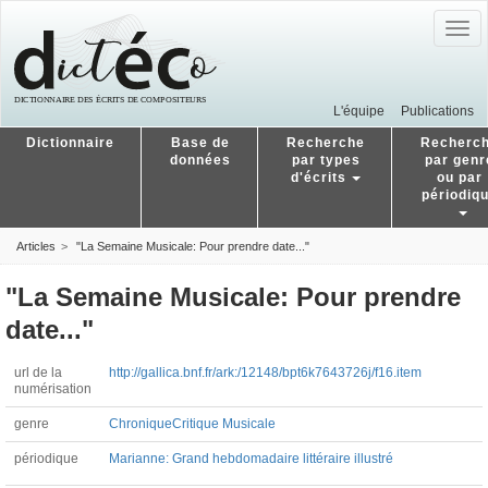
Togg
navig
L'équipe
Publications
Dictionnaire
Base de
Recherche
Recherc
données
par types
par genr
d'écrits
ou par
périodiq
Articles
"La Semaine Musicale: Pour prendre date..."
"La Semaine Musicale: Pour prendre
date..."
url de la
http://gallica.bnf.fr/ark:/12148/bpt6k7643726j/f16.item
numérisation
genre
Chronique
Critique Musicale
périodique
Marianne: Grand hebdomadaire littéraire illustré