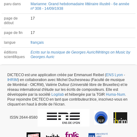
paru dans
Marianne: Grand hebdomadaire littéraire illustré - 6e année
nº 308 - 14/09/1938
page de
17
début
page de fin
17
langue
français
éditions
Ecrits sur la musique de Georges Auric/Writings on Music by
scientifiques
Georges Auric
compositeur
Georges Auric (1899-1983)
DICTECO est une application créée par Emmanuel Reibel (
ENS Lyon
-
IHRIM
) en collaboration avec Michel Duchesneau (Faculté de musique
de Montréal - OICRM), Valérie Dufour (Université libre de Bruxelles) et le
Article #31131 -
dernière mise à jour
29/05/2026
,
créé le
31/01/2018
par
Colin
réseau international d'étude sur les écrits de compositeurs. Elle est
Roust
développée par la société
Logilab
et hébergée par la TGIR
Huma-Num
.
Pour rejoindre DICTECO en tant que contributeur.trice, inscrivez-vous en
cliquant en haut à droite de l'écran.
ISSN 2644-8580