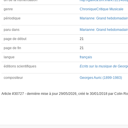
url de la numérisation
http://gallica.bnf.fr/ark:/1214
genre
Chronique
Critique Musicale
périodique
Marianne: Grand hebdomadaire li
paru dans
Marianne: Grand hebdomadaire l
page de début
21
page de fin
21
langue
français
éditions scientifiques
Ecrits sur la musique de Georg
compositeur
Georges Auric (1899-1983)
Article #30727 -
dernière mise à jour
29/05/2026
,
créé le
30/01/2018
par
Colin Ro