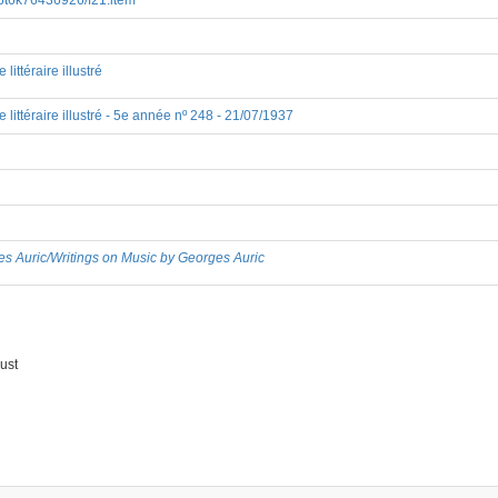
8/bpt6k76436926/f21.item
ttéraire illustré
ittéraire illustré - 5e année nº 248 - 21/07/1937
es Auric/Writings on Music by Georges Auric
ust