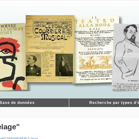
Base de données
Recherche par types d'é
elage"