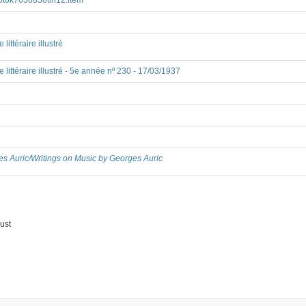
8/bpt6k76508586/f12.item
ttéraire illustré
ittéraire illustré - 5e année nº 230 - 17/03/1937
es Auric/Writings on Music by Georges Auric
ust