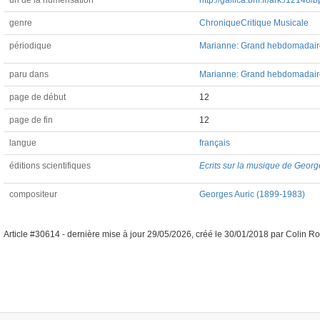
url de la numérisation
http://gallica.bnf.fr/ark:/1214
genre
Chronique
Critique Musicale
périodique
Marianne: Grand hebdomadaire li
paru dans
Marianne: Grand hebdomadaire l
page de début
12
page de fin
12
langue
français
éditions scientifiques
Ecrits sur la musique de Georg
compositeur
Georges Auric (1899-1983)
Article #30614 -
dernière mise à jour
29/05/2026
,
créé le
30/01/2018
par
Colin Ro