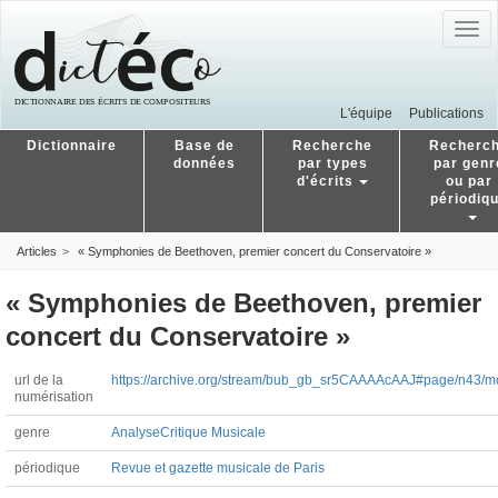
Togg
navig
L'équipe
Publications
Dictionnaire
Base de
Recherche
Recherc
données
par types
par genr
d'écrits
ou par
périodiq
Articles
« Symphonies de Beethoven, premier concert du Conservatoire »
« Symphonies de Beethoven, premier
concert du Conservatoire »
url de la
https://archive.org/stream/bub_gb_sr5CAAAAcAAJ#page/n43/
numérisation
genre
Analyse
Critique Musicale
périodique
Revue et gazette musicale de Paris