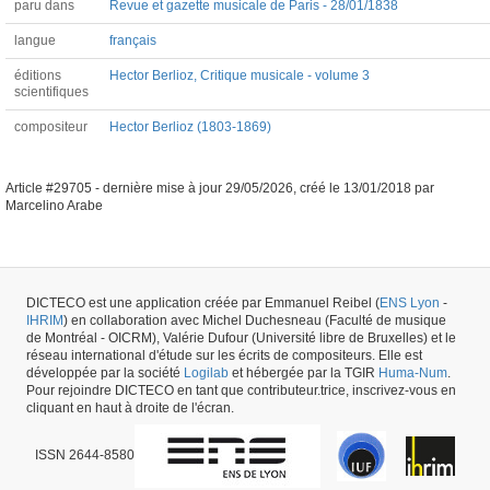
paru dans
Revue et gazette musicale de Paris - 28/01/1838
langue
français
éditions
Hector Berlioz, Critique musicale - volume 3
scientifiques
compositeur
Hector Berlioz (1803-1869)
Article #29705 -
dernière mise à jour
29/05/2026
,
créé le
13/01/2018
par
Marcelino Arabe
DICTECO est une application créée par Emmanuel Reibel (
ENS Lyon
-
IHRIM
) en collaboration avec Michel Duchesneau (Faculté de musique
de Montréal - OICRM), Valérie Dufour (Université libre de Bruxelles) et le
réseau international d'étude sur les écrits de compositeurs. Elle est
développée par la société
Logilab
et hébergée par la TGIR
Huma-Num
.
Pour rejoindre DICTECO en tant que contributeur.trice, inscrivez-vous en
cliquant en haut à droite de l'écran.
ISSN 2644-8580