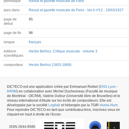
périodique
Revue et gazette musicale de Paris
paru dans
Revue et gazette musicale de Paris - Vol.4 nº12 - 19/03/1837
page de
95
début
page de fin
96
langue
français
éditions
Hector Berlioz, Critique musicale - volume 3
scientifiques
compositeur
Hector Berlioz (1803-1869)
Article #26842 -
dernière mise à jour
29/05/2026
,
créé le
22/11/2017
par
David-
Nicolas Bouillet
DICTECO est une application créée par Emmanuel Reibel (
ENS Lyon
-
IHRIM
) en collaboration avec Michel Duchesneau (Faculté de musique
de Montréal - OICRM), Valérie Dufour (Université libre de Bruxelles) et le
réseau international d'étude sur les écrits de compositeurs. Elle est
développée par la société
Logilab
et hébergée par la TGIR
Huma-Num
.
Pour rejoindre DICTECO en tant que contributeur.trice, inscrivez-vous en
cliquant en haut à droite de l'écran.
ISSN 2644-8580