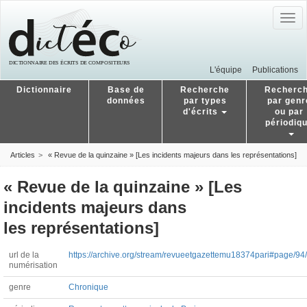
Togg
navig
L'équipe
Publications
Dictionnaire
Base de
Recherche
Recherc
données
par types
par genr
d'écrits
ou par
périodiq
Articles
« Revue de la quinzaine » [Les incidents majeurs dans les représentations]
« Revue de la quinzaine » [Les
incidents majeurs dans
les représentations]
url de la
https://archive.org/stream/revueetgazettemu18374pari#page/9
numérisation
genre
Chronique