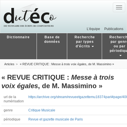
Togg
navig
L'équipe
Publications
Dictionnaire
Base de
Recherche
Recherc
données
par types
par genr
d'écrits
ou par
périodiq
Articles
« REVUE CRITIQUE : Messe à trois voix égales, de M. Massimino »
« REVUE CRITIQUE :
Messe à trois
voix égales
, de M. Massimino »
url de la
https://archive.org/stream/revueetgazettemu18374pari#page/4
numérisation
genre
Critique Musicale
périodique
Revue et gazette musicale de Paris