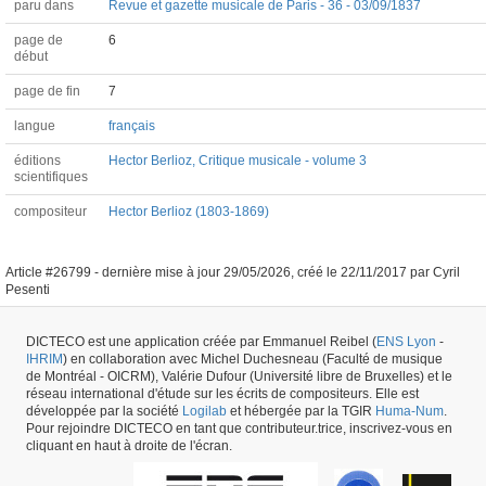
paru dans
Revue et gazette musicale de Paris - 36 - 03/09/1837
page de
6
début
page de fin
7
langue
français
éditions
Hector Berlioz, Critique musicale - volume 3
scientifiques
compositeur
Hector Berlioz (1803-1869)
Article #26799 -
dernière mise à jour
29/05/2026
,
créé le
22/11/2017
par
Cyril
Pesenti
DICTECO est une application créée par Emmanuel Reibel (
ENS Lyon
-
IHRIM
) en collaboration avec Michel Duchesneau (Faculté de musique
de Montréal - OICRM), Valérie Dufour (Université libre de Bruxelles) et le
réseau international d'étude sur les écrits de compositeurs. Elle est
développée par la société
Logilab
et hébergée par la TGIR
Huma-Num
.
Pour rejoindre DICTECO en tant que contributeur.trice, inscrivez-vous en
cliquant en haut à droite de l'écran.