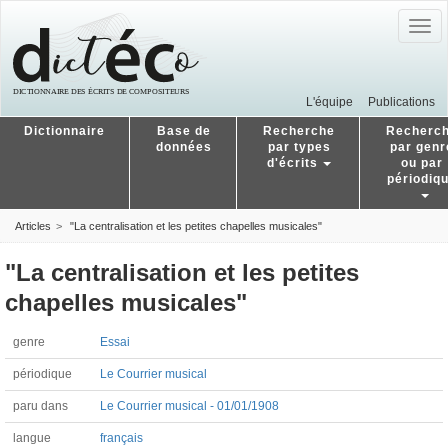
Togg
navig
L'équipe
Publications
Dictionnaire
Base de
Recherche
Recherc
données
par types
par genr
d'écrits
ou par
périodiq
Articles
"La centralisation et les petites chapelles musicales"
"La centralisation et les petites
chapelles musicales"
genre
Essai
périodique
Le Courrier musical
paru dans
Le Courrier musical - 01/01/1908
langue
français