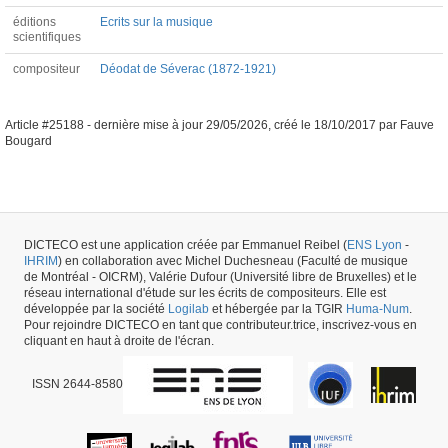
éditions
Ecrits sur la musique
scientifiques
compositeur
Déodat de Séverac (1872-1921)
Article #25188 -
dernière mise à jour
29/05/2026
,
créé le
18/10/2017
par
Fauve
Bougard
DICTECO est une application créée par Emmanuel Reibel (
ENS Lyon
-
IHRIM
) en collaboration avec Michel Duchesneau (Faculté de musique
de Montréal - OICRM), Valérie Dufour (Université libre de Bruxelles) et le
réseau international d'étude sur les écrits de compositeurs. Elle est
développée par la société
Logilab
et hébergée par la TGIR
Huma-Num
.
Pour rejoindre DICTECO en tant que contributeur.trice, inscrivez-vous en
cliquant en haut à droite de l'écran.
ISSN 2644-8580