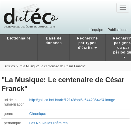
Togg
navig
L'équipe
Publications
Dictionnaire
Base de
Recherche
Recherc
données
par types
par genr
d'écrits
ou par
périodiq
Articles
"La Musique: Le centenaire de César Franck"
"La Musique: Le centenaire de César
Franck"
url de la
http://gallica.bnf.fr/ark:/12148/bpt6k6442364v/f4.image
numérisation
genre
Chronique
périodique
Les Nouvelles littéraires