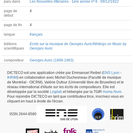
paru dans
Les Nouvelles littéraires - 1ère année nº 8 - 09/12/1922
page de
4
début
page de fin
4
langue
français
éditions
Ecrits sur la musique de Georges Auric/Writings on Music by
scientifiques
Georges Auric
compositeur
Georges Auric (1899-1983)
DICTECO est une application créée par Emmanuel Reibel (
ENS Lyon
-
Article #24914 -
dernière mise à jour
29/05/2026
,
créé le
16/10/2017
par
Colin
IHRIM
) en collaboration avec Michel Duchesneau (Faculté de musique
Roust
de Montréal - OICRM), Valérie Dufour (Université libre de Bruxelles) et le
réseau international d'étude sur les écrits de compositeurs. Elle est
développée par la société
Logilab
et hébergée par la TGIR
Huma-Num
.
Pour rejoindre DICTECO en tant que contributeur.trice, inscrivez-vous en
cliquant en haut à droite de l'écran.
ISSN 2644-8580