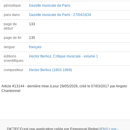
périodique
Gazette musicale de Paris
paru dans
Gazette musicale de Paris - 27/04/1834
page de
133
début
page de fin
135
langue
français
éditions
Hector Berlioz, Critique musicale - volume 1
scientifiques
compositeur
Hector Berlioz (1803-1869)
Article #13144 -
dernière mise à jour
29/05/2026
,
créé le
07/03/2017
par
Angelo
Chardonnet
DICTECO est une application créée par Emmanuel Reibel (
ENS Lyon
-