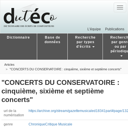
Togg
navig
L'équipe
Publications
Dictionnaire
Base de
Recherche
Recherc
données
par types
par genr
d'écrits
ou par
périodiq
Articles
"CONCERTS DU CONSERVATOIRE : cinquième, sixième et septième concerts"
"CONCERTS DU CONSERVATOIRE :
cinquième, sixième et septième
concerts"
url de la
https://archive.org/stream/gazettemusicaled18341pari#page/13
numérisation
genre
Chronique
Critique Musicale