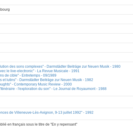
sbourg
volution des sons complexes" - Darmstädter Beiträge zur Neuen Musik - 1980
avec le live-electronic" - La Revue Musicale - 1991
ons de cible" - Entretemps - 09/1989
es et lutins" - Darmstädter Beiträge zur Neuen Musik - 1982
 thoughts" - Contemporary Music Review - 2000
 l'Itinéraire - l'exploration du son" - Le Journal de Royaumont - 1988
ences de Villeneuve-Lès-Avignon, 9-13 juillet 1992" - 1992
 publié en français sous le titre de "En y repensant"