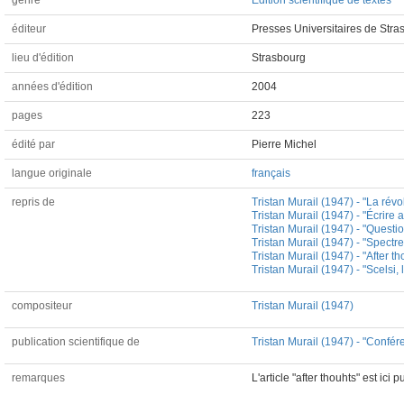
genre
Edition scientifique de textes
éditeur
Presses Universitaires de Stra
lieu d'édition
Strasbourg
années d'édition
2004
pages
223
édité par
Pierre Michel
langue originale
français
repris de
Tristan Murail (1947) - "La ré
Tristan Murail (1947) - "Écrire 
Tristan Murail (1947) - "Questi
Tristan Murail (1947) - "Spectr
Tristan Murail (1947) - "After
Tristan Murail (1947) - "Scelsi,
compositeur
Tristan Murail (1947)
publication scientifique de
Tristan Murail (1947) - "Confér
remarques
L'article "after thouhts" est ici