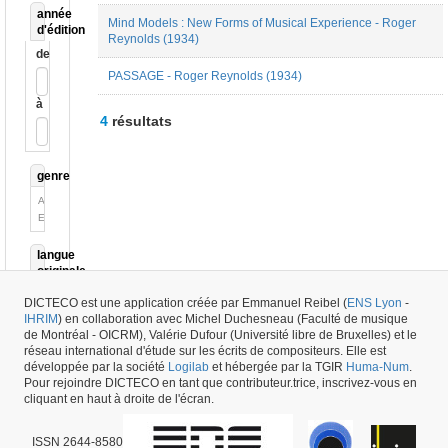
année
Mind Models : New Forms of Musical Experience - Roger
d'édition
Reynolds (1934)
de
PASSAGE - Roger Reynolds (1934)
à
4
résultats
genre
Autre
Essai
langue
originale
<pas
DICTECO est une application créée par Emmanuel Reibel (
ENS Lyon
-
de
IHRIM
) en collaboration avec Michel Duchesneau (Faculté de musique
relation>
de Montréal - OICRM), Valérie Dufour (Université libre de Bruxelles) et le
anglais
réseau international d'étude sur les écrits de compositeurs. Elle est
développée par la société
Logilab
et hébergée par la TGIR
Huma-Num
.
Pour rejoindre DICTECO en tant que contributeur.trice, inscrivez-vous en
cliquant en haut à droite de l'écran.
ISSN 2644-8580