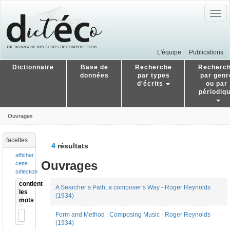
Togg
navig
L'équipe
Publications
Dictionnaire
Base de
Recherche
Recherc
données
par types
par genr
d'écrits
ou par
périodiq
Ouvrages
facettes
4
résultats
afficher
Ouvrages
cette
sélection
contient
A Searcher’s Path, a composer’s Way - Roger Reynolds
les
(1934)
mots
Form and Method : Composing Music - Roger Reynolds
(1934)