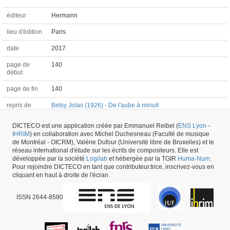
éditeur
Hermann
lieu d'édition
Paris
date
2017
page de
140
début
page de fin
140
repris de
Betsy Jolas (1926) - De l'aube à minuit
DICTECO est une application créée par Emmanuel Reibel (
ENS Lyon
-
IHRIM
) en collaboration avec Michel Duchesneau (Faculté de musique
Chapitre d'ouvrage #67972 -
dernière mise à jour
20/03/2026
,
créé le
de Montréal - OICRM), Valérie Dufour (Université libre de Bruxelles) et le
20/03/2026
par
Elodie Goës
réseau international d'étude sur les écrits de compositeurs. Elle est
développée par la société
Logilab
et hébergée par la TGIR
Huma-Num
.
Pour rejoindre DICTECO en tant que contributeur.trice, inscrivez-vous en
cliquant en haut à droite de l'écran.
ISSN 2644-8580