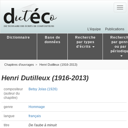
Togg
navig
L'équipe
Publications
Dictionnaire
Base de
Recherche
Recherc
données
par types
par genr
d'écrits
ou par
périodiq
Chapitres d'ouvrages
Henri Dutilleux (1916-2013)
Henri Dutilleux (1916-2013)
compositeur
Betsy Jolas (1926)
(auteur du
chapitre)
genre
Hommage
langue
français
titre
De l'aube à minuit