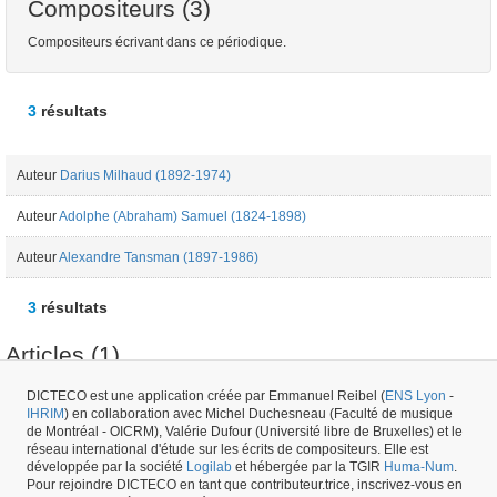
Compositeurs (3)
Compositeurs écrivant dans ce périodique.
3
résultats
Auteur
Darius Milhaud (1892-1974)
Auteur
Adolphe (Abraham) Samuel (1824-1898)
Auteur
Alexandre Tansman (1897-1986)
3
résultats
Articles (1)
DICTECO est une application créée par Emmanuel Reibel (
ENS Lyon
-
IHRIM
) en collaboration avec Michel Duchesneau (Faculté de musique
Article
Darius Milhaud (1892-1974) - "Ce que je dois à la Belgique" - Bulletin
de Montréal - OICRM), Valérie Dufour (Université libre de Bruxelles) et le
de l'Académie royale de Belgique - 01/01/1974
réseau international d'étude sur les écrits de compositeurs. Elle est
développée par la société
Logilab
et hébergée par la TGIR
Huma-Num
.
Pour rejoindre DICTECO en tant que contributeur.trice, inscrivez-vous en
Numéro de périodique #15180 -
créé le
26/05/2017
par
Fauve Bougard