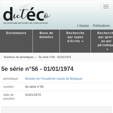
Togg
navig
L'équipe
Publications
Dictionnaire
Base de
Recherche
Recherc
données
par types
par genr
d'écrits
ou par
périodiq
Numéros de périodiques
5e série n°56 - 01/01/1974
5e série n°56 - 01/01/1974
périodique
Bulletin de l'Académie royale de Belgique
numéro
5e série n°56
date de
01/01/1974
parution