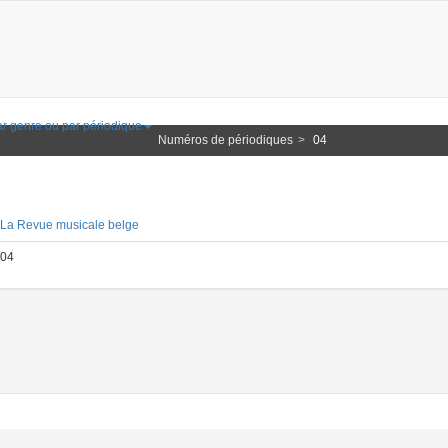
r genre ou par périodique
Numéros de périodiques
04
La Revue musicale belge
04