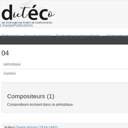
L'équipe
Publications
Dictionnaire
Base de données
Recherche par types d'écrits
Recherche pa
04
périodique
numéro
Compositeurs (1)
Compositeurs écrivant dans ce périodique.
Auteur
Gaston Knosp (1874-1942)