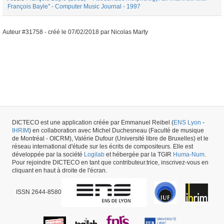
François Bayle" - Computer Music Journal - 1997
Auteur #31758 -
créé le
07/02/2018
par
Nicolas Marty
DICTECO est une application créée par Emmanuel Reibel (
ENS Lyon
-
IHRIM
) en collaboration avec Michel Duchesneau (Faculté de musique
de Montréal - OICRM), Valérie Dufour (Université libre de Bruxelles) et le
réseau international d'étude sur les écrits de compositeurs. Elle est
développée par la société
Logilab
et hébergée par la TGIR
Huma-Num
.
Pour rejoindre DICTECO en tant que contributeur.trice, inscrivez-vous en
cliquant en haut à droite de l'écran.
ISSN 2644-8580