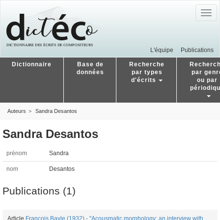
Togg
navig
L'équipe
Publications
Dictionnaire
Base de
Recherche
Recherc
données
par types
par genr
d'écrits
ou par
périodiq
Auteurs
Sandra Desantos
Sandra Desantos
prénom
Sandra
nom
Desantos
Publications (1)
Article
François Bayle (1932) - "Acousmatic morphology: an interview with