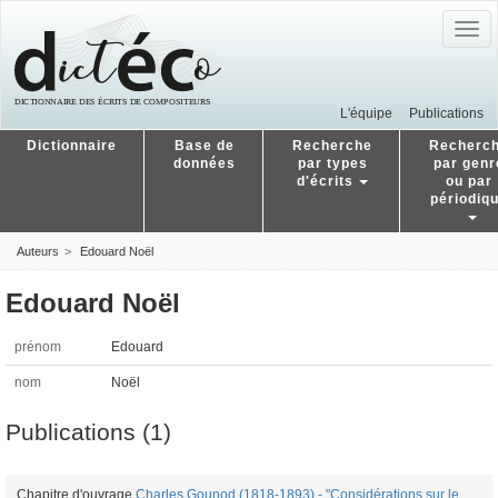
Togg
navig
L'équipe
Publications
Dictionnaire
Base de
Recherche
Recherc
données
par types
par genr
d'écrits
ou par
périodiq
Auteurs
Edouard Noël
Edouard Noël
prénom
Edouard
nom
Noël
Publications (1)
Chapitre d'ouvrage
Charles Gounod (1818-1893) - "Considérations sur le